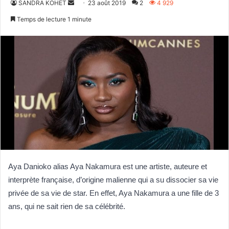
Envoyer
SANDRA KOHET
23 août 2019
2
4 929
un
Temps de lecture 1 minute
courriel
Aya Danioko alias Aya Nakamura est une artiste, auteure et
interprète française, d’origine malienne qui a su dissocier sa vie
privée de sa vie de star. En effet, Aya Nakamura a une fille de 3
ans, qui ne sait rien de sa célébrité.