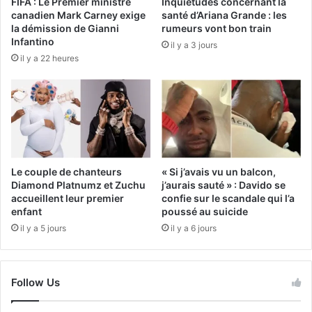
FIFA : Le Premier ministre
Inquiétudes concernant la
canadien Mark Carney exige
santé d’Ariana Grande : les
la démission de Gianni
rumeurs vont bon train
Infantino
il y a 3 jours
il y a 22 heures
Le couple de chanteurs
« Si j’avais vu un balcon,
Diamond Platnumz et Zuchu
j’aurais sauté » : Davido se
accueillent leur premier
confie sur le scandale qui l’a
enfant
poussé au suicide
il y a 5 jours
il y a 6 jours
Follow Us