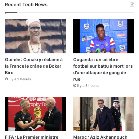
Recent Tech News
Guinée : Conakry réclame à
Ouganda : un célèbre
la France le crâne de Bokar
footballeur battu à mort lors
Biro
d’une attaque de gang de
rue
il y a 3 heures
il y a 5 heures
FIFA : Le Premier ministre
Maroc : Aziz Akhannouch