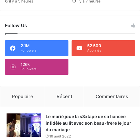
il y a 5 heures
il y a 7 heures
Follow Us
2.1M
52 500
Followers
Abonnés
126k
Followers
Populaire
Récent
Commentaires
Le marié joue la s3xtape de sa fiancée
infidèle au lit avec son beau-frère le jour
du mariage
10 août 2022