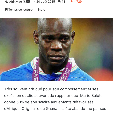
Follow
Envoyer
AfrikMag
20 août 2015
131
4 729
on
un
Temps de lecture 1 minute
X
courriel
Très souvent critiqué pour son comportement et ses
excès, on oublie souvent de rappeler que Mario Balotelli
donne 50% de son salaire aux enfants défavorisés
d’Afrique. Originaire du Ghana, il a été abandonné par ses