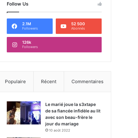
Follow Us
2.1M
52 500
Followers
Abonnés
126k
Followers
Populaire
Récent
Commentaires
Le marié joue la s3xtape
de sa fiancée infidèle au lit
avec son beau-frère le
jour du mariage
10 août 2022