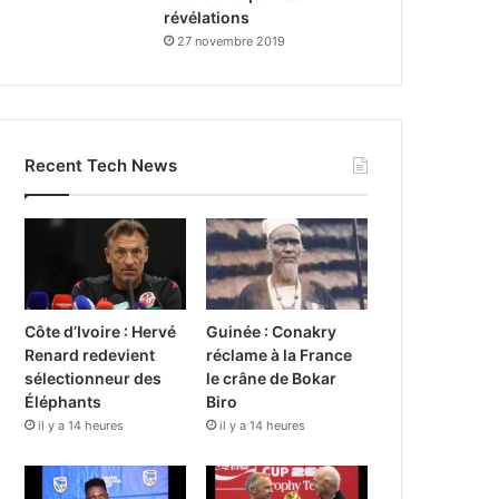
révélations
27 novembre 2019
Recent Tech News
Côte d’Ivoire : Hervé
Guinée : Conakry
Renard redevient
réclame à la France
sélectionneur des
le crâne de Bokar
Éléphants
Biro
il y a 14 heures
il y a 14 heures