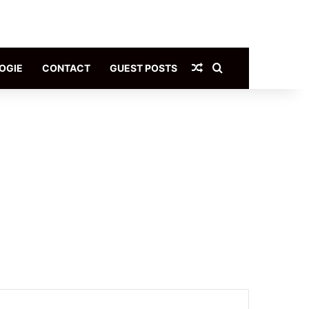
Article Aléatoire
Rechercher
OGIE
CONTACT
GUEST POSTS