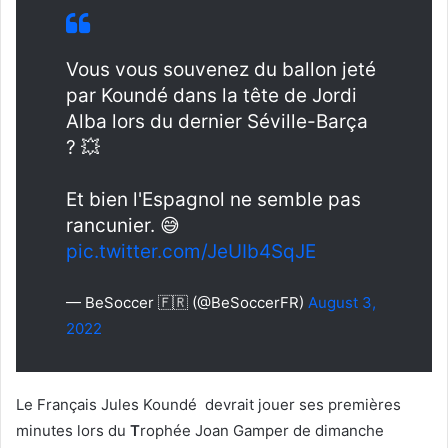
Vous vous souvenez du ballon jeté
par Koundé dans la tête de Jordi
Alba lors du dernier Séville-Barça
? 💥
Et bien l'Espagnol ne semble pas
rancunier. 😅
pic.twitter.com/JeUIb4SqJE
— BeSoccer 🇫🇷 (@BeSoccerFR)
August 3,
2022
Le Français Jules Koundé devrait jouer ses premières
minutes lors du
T
rophée Joan Gamper de dimanche