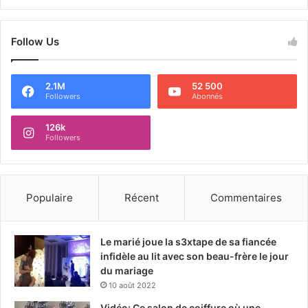
Follow Us
2.1M
52 500
Followers
Abonnés
126k
Followers
Populaire
Récent
Commentaires
Le marié joue la s3xtape de sa fiancée
infidèle au lit avec son beau-frère le jour
du mariage
10 août 2022
Vidéo: Ce salon de coiffure où une