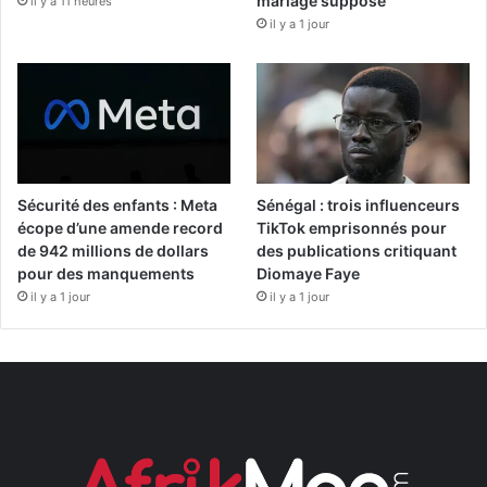
mariage supposé
il y a 11 heures
il y a 1 jour
Sécurité des enfants : Meta
Sénégal : trois influenceurs
écope d’une amende record
TikTok emprisonnés pour
de 942 millions de dollars
des publications critiquant
pour des manquements
Diomaye Faye
il y a 1 jour
il y a 1 jour