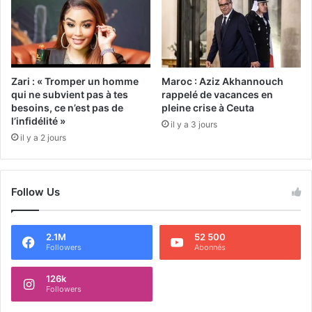
Zari : « Tromper un homme
Maroc : Aziz Akhannouch
qui ne subvient pas à tes
rappelé de vacances en
besoins, ce n’est pas de
pleine crise à Ceuta
l’infidélité »
il y a 3 jours
il y a 2 jours
Follow Us
2.1M
52 500
Followers
Abonnés
126k
Followers