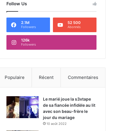
Follow Us
2.1M
52 500
Followers
Abonnés
126k
Followers
Populaire
Récent
Commentaires
Le marié joue la s3xtape
de sa fiancée infidèle au lit
avec son beau-frère le
jour du mariage
10 août 2022