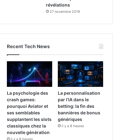
révélations
27 novembre 2019
Recent Tech News
La psychologie des
La personnalisation
crash games:
par l’IA dans le
pourquoi Aviator et
betting: la fin des
ses semblables
bannières de bonus
supplantent les slots
génériques
classiques chez la
il y a 8 heures
nouvelle génération
il y a 8 heures