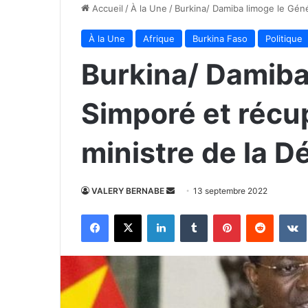
Accueil
/
À la Une
/
Burkina/ Damiba limoge le Géné
À la Une
Afrique
Burkina Faso
Politique
Burkina/ Damiba
Simporé et récu
ministre de la D
Envoyer
VALERY BERNABE
13 septembre 2022
un
Facebook
X
Linkedin
Tumblr
Pinterest
Reddit
courriel