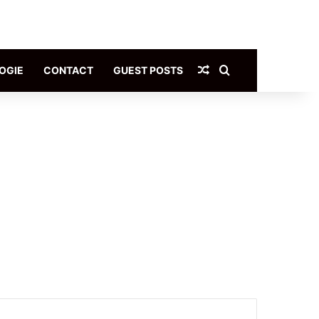
Article Aléatoire
Rechercher
OGIE
CONTACT
GUEST POSTS