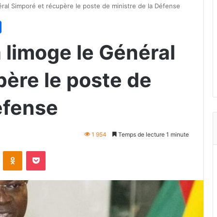
ral Simporé et récupère le poste de ministre de la Défense
 limoge le Général
père le poste de
éfense
1 954
Temps de lecture 1 minute
VKontakte
Odnoklassniki
Pocket