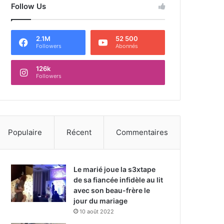
Follow Us
2.1M
52 500
Followers
Abonnés
126k
Followers
Populaire
Récent
Commentaires
Le marié joue la s3xtape
de sa fiancée infidèle au lit
avec son beau-frère le
jour du mariage
10 août 2022