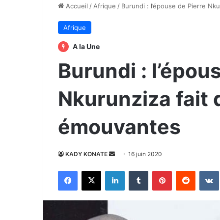
Accueil
/
Afrique
/
Burundi : l’épouse de Pierre Nk
Afrique
A la Une
Burundi : l’épou
Nkurunziza fait
émouvantes
Envoyer
KADY KONATE
16 juin 2020
un
Facebook
X
Linkedin
Tumblr
Pinterest
Reddit
courriel