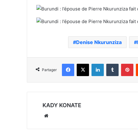
Denise Nkurunziza
Facebook
X
Linkedin
Tumblr
Pi
Partager
KADY KONATE
Website