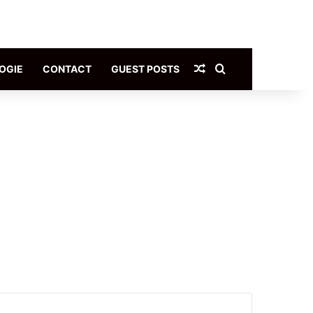
Article Aléatoire
Rechercher
OGIE
CONTACT
GUEST POSTS