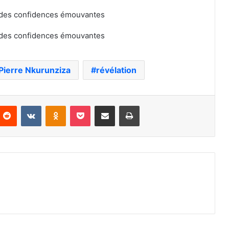
Pierre Nkurunziza
révélation
nterest
Reddit
VKontakte
Odnoklassniki
Pocket
Partager par email
Imprimer