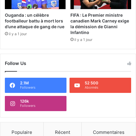
Ouganda : un célèbre
FIFA : Le Premier ministre
footballeur battu à mort lors
canadien Mark Carney exige
d’une attaque de gang de rue
la démission de Gianni
Infantino
il y a 1 jour
il y a 1 jour
Follow Us
2.1M
52 500
Followers
Abonnés
126k
Followers
Populaire
Récent
Commentaires