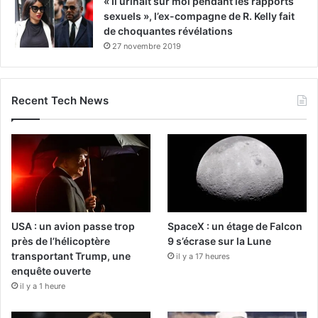
« Il urinait sur moi pendant les rapports
sexuels », l’ex-compagne de R. Kelly fait
de choquantes révélations
27 novembre 2019
Recent Tech News
USA : un avion passe trop
SpaceX : un étage de Falcon
près de l’hélicoptère
9 s’écrase sur la Lune
transportant Trump, une
il y a 17 heures
enquête ouverte
il y a 1 heure