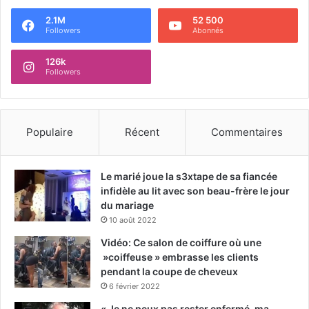
2.1M
52 500
Followers
Abonnés
126k
Followers
Populaire
Récent
Commentaires
Le marié joue la s3xtape de sa fiancée
infidèle au lit avec son beau-frère le jour
du mariage
10 août 2022
Vidéo: Ce salon de coiffure où une
»coiffeuse » embrasse les clients
pendant la coupe de cheveux
6 février 2022
« Je ne peux pas rester enfermé, ma