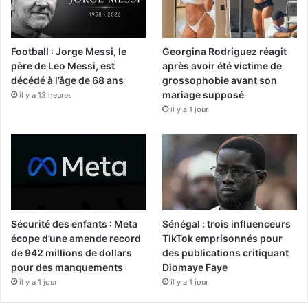
Football : Jorge Messi, le
Georgina Rodriguez réagit
père de Leo Messi, est
après avoir été victime de
décédé à l’âge de 68 ans
grossophobie avant son
mariage supposé
il y a 13 heures
il y a 1 jour
Sécurité des enfants : Meta
Sénégal : trois influenceurs
écope d’une amende record
TikTok emprisonnés pour
de 942 millions de dollars
des publications critiquant
pour des manquements
Diomaye Faye
il y a 1 jour
il y a 1 jour