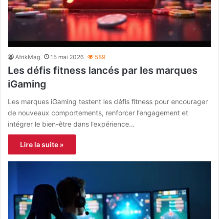
AfrikMag
15 mai 2026
589
Les défis fitness lancés par les marques
iGaming
Les marques iGaming testent les défis fitness pour encourager
de nouveaux comportements, renforcer l’engagement et
intégrer le bien-être dans l’expérience…
Lire la suite »