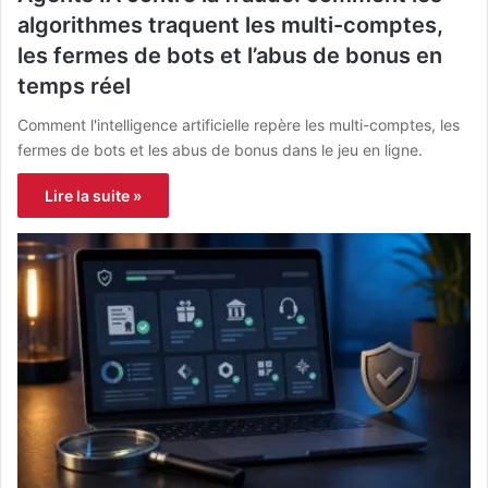
algorithmes traquent les multi-comptes,
les fermes de bots et l’abus de bonus en
temps réel
Comment l'intelligence artificielle repère les multi-comptes, les
fermes de bots et les abus de bonus dans le jeu en ligne.
Lire la suite »