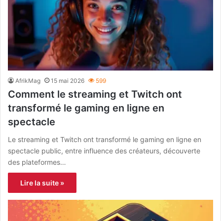
AfrikMag
15 mai 2026
599
Comment le streaming et Twitch ont
transformé le gaming en ligne en
spectacle
Le streaming et Twitch ont transformé le gaming en ligne en
spectacle public, entre influence des créateurs, découverte
des plateformes…
Lire la suite »