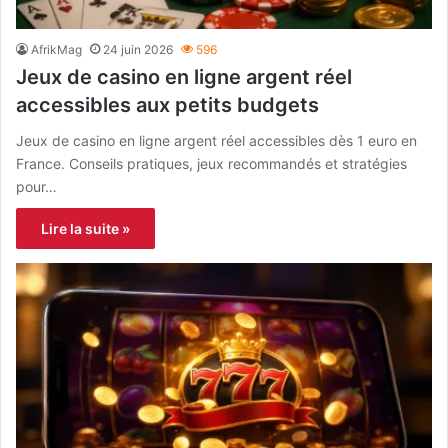
AfrikMag
24 juin 2026
596
Jeux de casino en ligne argent réel
accessibles aux petits budgets
Jeux de casino en ligne argent réel accessibles dès 1 euro en
France. Conseils pratiques, jeux recommandés et stratégies
pour…
Lire la suite »