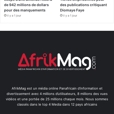
de 942 millions de dollars
des publications critiquant
pour des manquements
Diomaye Faye
il y a 1 jour
il y a 1 jour
AfrikMag est un média online Panafricain d’information et
divertissement avec 4 millions d’utilisateurs, 8 millions des vues
vidéos et une portée de 25 millions chaque mois. Nous sommes
classés dans le top 4 Media dans 12 pays africains