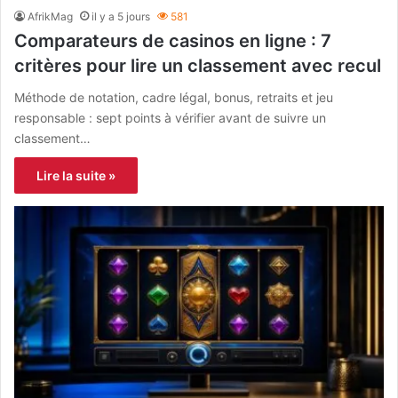
AfrikMag
il y a 5 jours
581
Comparateurs de casinos en ligne : 7
critères pour lire un classement avec recul
Méthode de notation, cadre légal, bonus, retraits et jeu
responsable : sept points à vérifier avant de suivre un
classement…
Lire la suite »