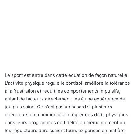
Le sport est entré dans cette équation de façon naturelle.
L'activité physique régule le cortisol, améliore la tolérance
à la frustration et réduit les comportements impulsifs,
autant de facteurs directement liés à une expérience de
jeu plus saine. Ce n'est pas un hasard si plusieurs
opérateurs ont commencé à intégrer des défis physiques
dans leurs programmes de fidélité au même moment où
les régulateurs durcissaient leurs exigences en matière