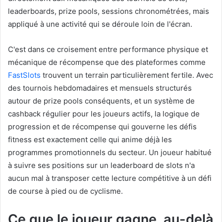
leaderboards, prize pools, sessions chronométrées, mais
appliqué à une activité qui se déroule loin de l'écran.
C'est dans ce croisement entre performance physique et
mécanique de récompense que des plateformes comme
FastSlots
trouvent un terrain particulièrement fertile. Avec
des tournois hebdomadaires et mensuels structurés
autour de prize pools conséquents, et un système de
cashback régulier pour les joueurs actifs, la logique de
progression et de récompense qui gouverne les défis
fitness est exactement celle qui anime déjà les
programmes promotionnels du secteur. Un joueur habitué
à suivre ses positions sur un leaderboard de slots n'a
aucun mal à transposer cette lecture compétitive à un défi
de course à pied ou de cyclisme.
Ce que le joueur gagne, au-delà