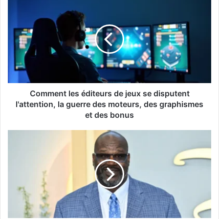
Comment les éditeurs de jeux se disputent
l'attention, la guerre des moteurs, des graphismes
et des bonus