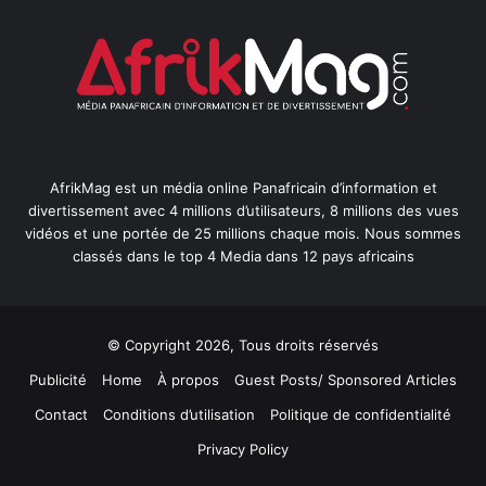
AfrikMag est un média online Panafricain d’information et
divertissement avec 4 millions d’utilisateurs, 8 millions des vues
vidéos et une portée de 25 millions chaque mois. Nous sommes
classés dans le top 4 Media dans 12 pays africains
© Copyright 2026, Tous droits réservés
Publicité
Home
À propos
Guest Posts/ Sponsored Articles
Contact
Conditions d’utilisation
Politique de confidentialité
Privacy Policy