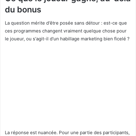
du bonus
La question mérite d'être posée sans détour : est-ce que
ces programmes changent vraiment quelque chose pour
le joueur, ou s'agit-il d'un habillage marketing bien ficelé ?
La réponse est nuancée. Pour une partie des participants,