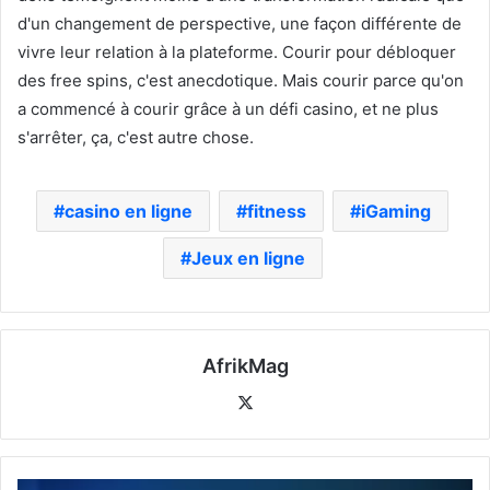
d'un changement de perspective, une façon différente de
vivre leur relation à la plateforme. Courir pour débloquer
des free spins, c'est anecdotique. Mais courir parce qu'on
a commencé à courir grâce à un défi casino, et ne plus
s'arrêter, ça, c'est autre chose.
casino en ligne
fitness
iGaming
Jeux en ligne
AfrikMag
X