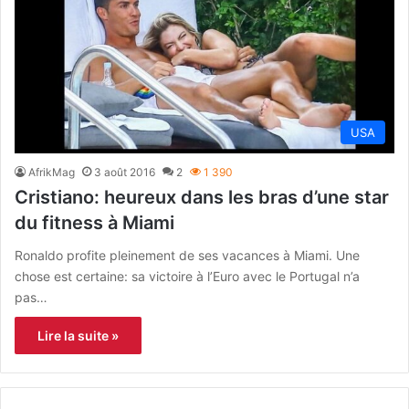
USA
AfrikMag
3 août 2016
2
1 390
Cristiano: heureux dans les bras d’une star
du fitness à Miami
Ronaldo profite pleinement de ses vacances à Miami. Une
chose est certaine: sa victoire à l’Euro avec le Portugal n’a
pas…
Lire la suite »