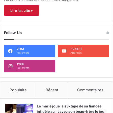
Lire la suite »
Follow Us
2.1M
52 500
Followers
Abonnés
126k
Followers
Populaire
Récent
Commentaires
Le marié joue la s3xtape de sa fiancée
infidèle au lit avec son beau-frère le jour