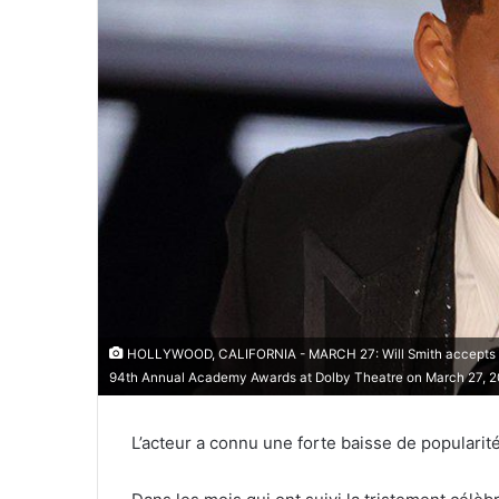
HOLLYWOOD, CALIFORNIA - MARCH 27: Will Smith accepts the 
94th Annual Academy Awards at Dolby Theatre on March 27, 202
L’acteur a connu une forte baisse de popularité