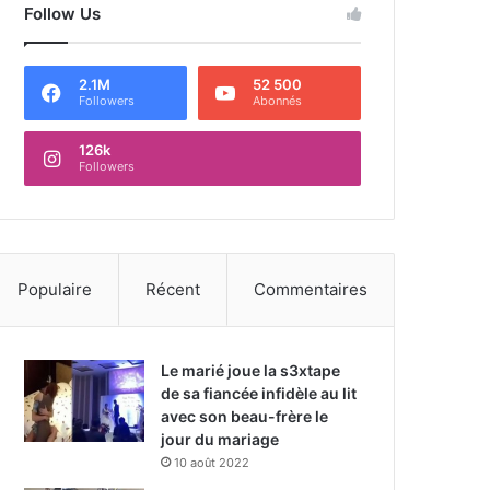
Follow Us
2.1M
52 500
Followers
Abonnés
126k
Followers
Populaire
Récent
Commentaires
Le marié joue la s3xtape
de sa fiancée infidèle au lit
avec son beau-frère le
jour du mariage
10 août 2022