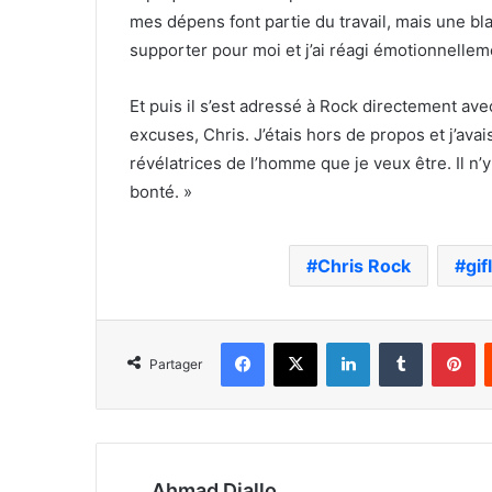
mes dépens font partie du travail, mais une bla
supporter pour moi et j’ai réagi émotionnellem
Et puis il s’est adressé à Rock directement a
excuses, Chris. J’étais hors de propos et j’avai
révélatrices de l’homme que je veux être. Il n
bonté. »
Chris Rock
gif
Facebook
X
Linkedin
Tumblr
Pi
Partager
Ahmad Diallo