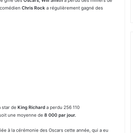
re gifle des
Oscars, Will Smith
a perdu des milliers de
le comédien
Chris Rock
a régulièrement gagné des
a star de
King Richard
a perdu 256 110
 soit une moyenne de
8 000 par jour.
iée à la cérémonie des Oscars cette année, qui a eu