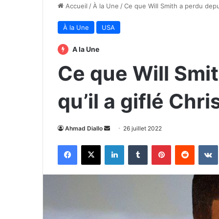
Accueil
/
À la Une
/
Ce que Will Smith a perdu depui
À la Une
USA
A la Une
Ce que Will Smi
qu’il a giflé Ch
Envoyer
Ahmad Diallo
26 juillet 2022
un
Facebook
X
Linkedin
Tumblr
Pinterest
Reddit
courriel