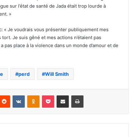
gue sur l’état de santé de Jada était trop lourde à
ent. »
vec: « Je voudrais vous présenter publiquement mes
s tort. Je suis gêné et mes actions n’étaient pas
’y a pas place à la violence dans un monde d’amour et de
le
perd
Will Smith
nterest
Reddit
VKontakte
Odnoklassniki
Pocket
Partager par email
Imprimer