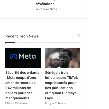
révélations
27 novembre 2019
Recent Tech News
Sécurité des enfants
Sénégal : trois
: Meta écope d’une
influenceurs TikTok
amende record de
emprisonnés pour
942 millions de
des publications
dollars pour des
critiquant Diomaye
manquements
Faye
il y a 15 heures
il y a 16 heures