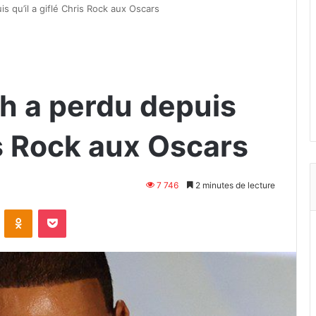
s qu’il a giflé Chris Rock aux Oscars
th a perdu depuis
ris Rock aux Oscars
7 746
2 minutes de lecture
VKontakte
Odnoklassniki
Pocket