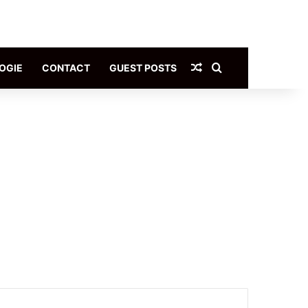
Article Aléatoire
Rechercher
OGIE
CONTACT
GUEST POSTS