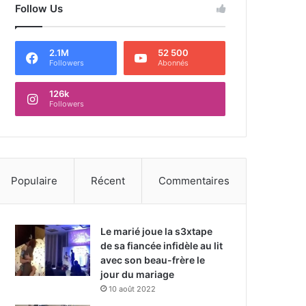
Follow Us
2.1M
52 500
Followers
Abonnés
126k
Followers
Populaire
Récent
Commentaires
Le marié joue la s3xtape
de sa fiancée infidèle au lit
avec son beau-frère le
jour du mariage
10 août 2022