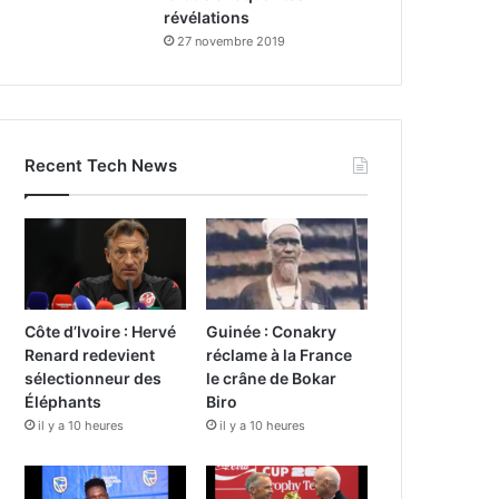
révélations
27 novembre 2019
Recent Tech News
Côte d’Ivoire : Hervé
Guinée : Conakry
Renard redevient
réclame à la France
sélectionneur des
le crâne de Bokar
Éléphants
Biro
il y a 10 heures
il y a 10 heures