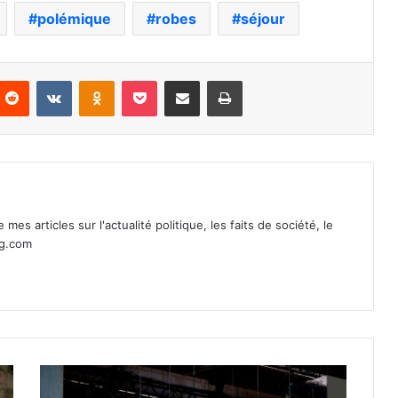
polémique
robes
séjour
nterest
Reddit
VKontakte
Odnoklassniki
Pocket
Partager par email
Imprimer
mes articles sur l'actualité politique, les faits de société, le
ag.com