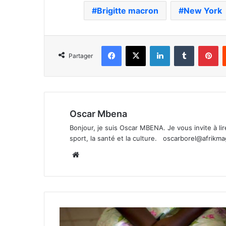
Brigitte macron
New York
Facebook
X
Linkedin
Tumblr
Pi
Partager
Oscar Mbena
Bonjour, je suis Oscar MBENA. Je vous invite à lire 
sport, la santé et la culture.
oscarborel@afrikm
Website