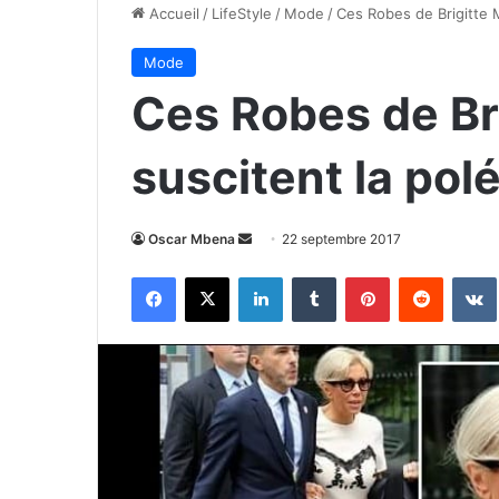
Accueil
/
LifeStyle
/
Mode
/
Ces Robes de Brigitte 
Mode
Ces Robes de Br
suscitent la po
Envoyer
Oscar Mbena
22 septembre 2017
un
Facebook
X
Linkedin
Tumblr
Pinterest
Reddit
courriel