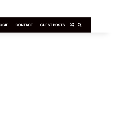
Article Aléatoire
Rechercher
OGIE
CONTACT
GUEST POSTS