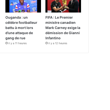
Ouganda : un
FIFA : Le Premier
célèbre footballeur
ministre canadien
battu à mort lors
Mark Carney exige la
d’une attaque de
démission de Gianni
gang de rue
Infantino
il y a 11 heures
il y a 12 heures