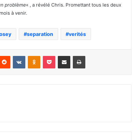
cun problème
« , a révélé Chris. Promettant tous les deux
mois à venir.
osey
separation
verités
nterest
Reddit
VKontakte
Odnoklassniki
Pocket
Partager par email
Imprimer