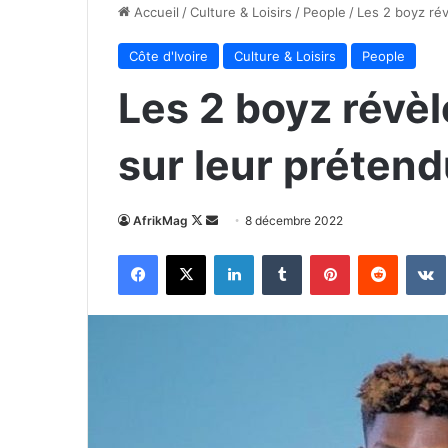
Accueil
/
Culture & Loisirs
/
People
/
Les 2 boyz rév
Côte d'Ivoire
Culture & Loisirs
People
Les 2 boyz révèle
sur leur préten
Follow
Envoyer
AfrikMag
8 décembre 2022
on
un
Facebook
X
Linkedin
Tumblr
Pinterest
Reddit
X
courriel