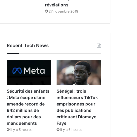
révélations
27 novembre 2019
Recent Tech News
Sécurité des enfants
Sénégal : trois
: Meta écope d’une
influenceurs TikTok
amende record de
emprisonnés pour
942 millions de
des publications
dollars pour des
critiquant Diomaye
manquements
Faye
il y a 5 heures
il y a 6 heures