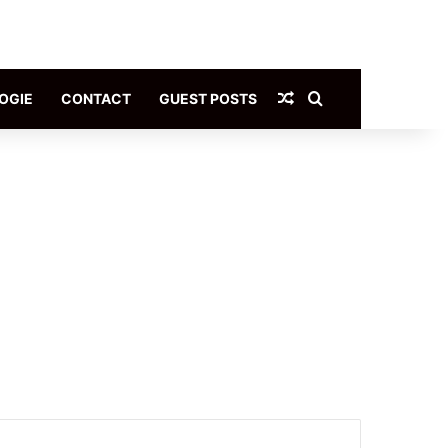
Article Aléatoire
Rechercher
OGIE
CONTACT
GUEST POSTS