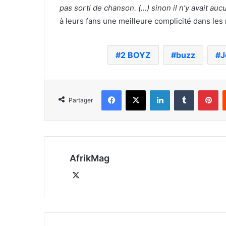
pas sorti de chanson. (…) sinon il n’y avait au
à leurs fans une meilleure complicité dans les 
2 BOYZ
buzz
J
Facebook
X
Linkedin
Tumblr
Pi
Partager
AfrikMag
X