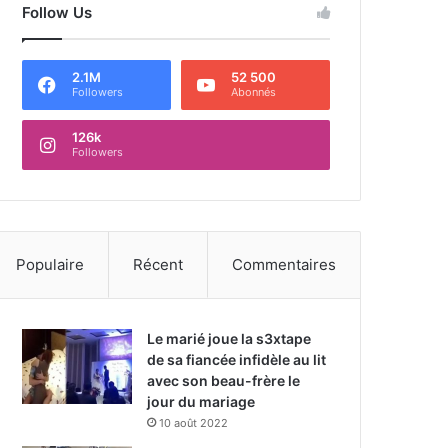
Follow Us
2.1M
52 500
Followers
Abonnés
126k
Followers
Populaire
Récent
Commentaires
Le marié joue la s3xtape
de sa fiancée infidèle au lit
avec son beau-frère le
jour du mariage
10 août 2022