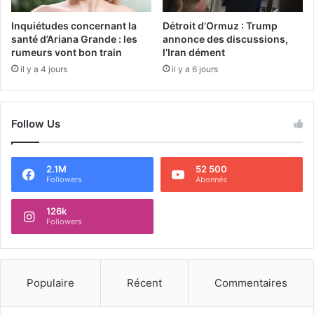
Inquiétudes concernant la
Détroit d’Ormuz : Trump
santé d’Ariana Grande : les
annonce des discussions,
rumeurs vont bon train
l’Iran dément
il y a 4 jours
il y a 6 jours
Follow Us
2.1M
52 500
Followers
Abonnés
126k
Followers
Populaire
Récent
Commentaires