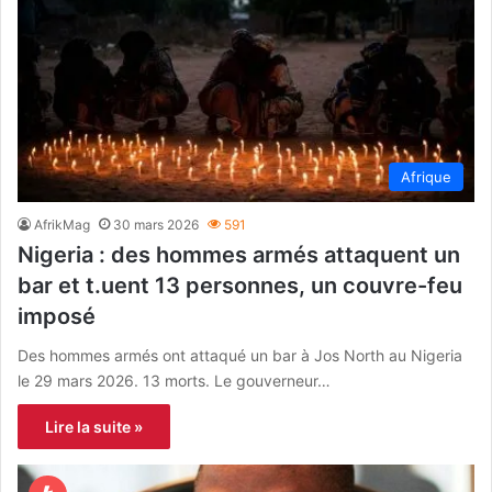
Afrique
AfrikMag
30 mars 2026
591
Nigeria : des hommes armés attaquent un
bar et t.uent 13 personnes, un couvre-feu
imposé
Des hommes armés ont attaqué un bar à Jos North au Nigeria
le 29 mars 2026. 13 morts. Le gouverneur…
Lire la suite »