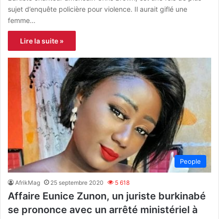
sujet d’enquête policière pour violence. Il aurait giflé une
femme…
Lire la suite »
People
AfrikMag
25 septembre 2020
5 618
Affaire Eunice Zunon, un juriste burkinabé
se prononce avec un arrêté ministériel à