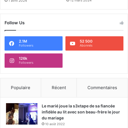
12 mars 2024
1 avril 2024
Follow Us
2.1M
52 500
Followers
Abonnés
126k
Followers
Populaire
Récent
Commentaires
Le marié joue la s3xtape de sa fiancée
infidèle au lit avec son beau-frère le jour
du mariage
10 août 2022