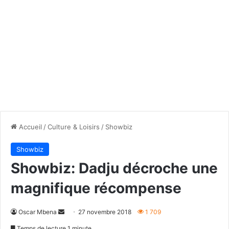
Accueil
/
Culture & Loisirs
/
Showbiz
Showbiz
Showbiz: Dadju décroche une
magnifique récompense
Envoyer
Oscar Mbena
27 novembre 2018
1 709
un
Temps de lecture 1 minute