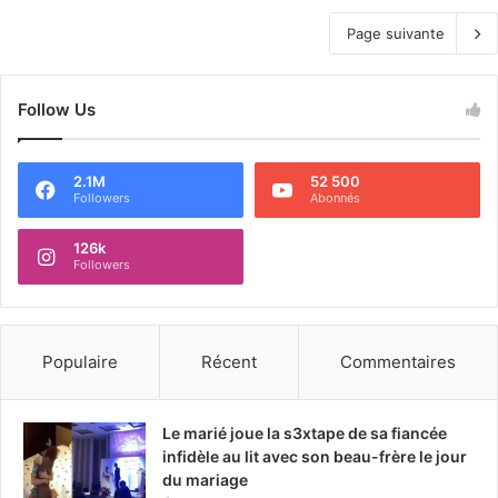
Page suivante
Follow Us
2.1M
52 500
Followers
Abonnés
126k
Followers
Populaire
Récent
Commentaires
Le marié joue la s3xtape de sa fiancée
infidèle au lit avec son beau-frère le jour
du mariage