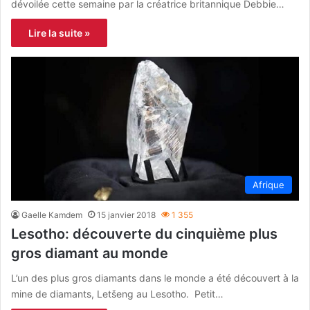
dévoilée cette semaine par la créatrice britannique Debbie…
Lire la suite »
Afrique
Gaelle Kamdem
15 janvier 2018
1 355
Lesotho: découverte du cinquième plus
gros diamant au monde
L’un des plus gros diamants dans le monde a été découvert à la
mine de diamants, Letšeng au Lesotho. Petit…