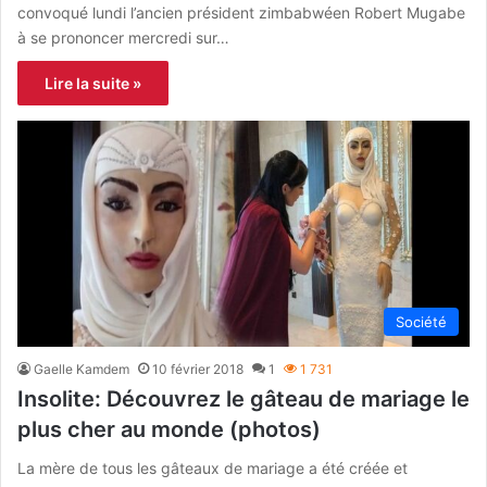
convoqué lundi l’ancien président zimbabwéen Robert Mugabe
à se prononcer mercredi sur…
Lire la suite »
Société
Gaelle Kamdem
10 février 2018
1
1 731
Insolite: Découvrez le gâteau de mariage le
plus cher au monde (photos)
La mère de tous les gâteaux de mariage a été créée et