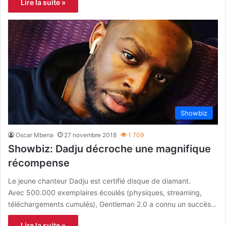
Lire la suite »
Showbiz
Oscar Mbena
27 novembre 2018
1 709
Showbiz: Dadju décroche une magnifique
récompense
Le jeune chanteur Dadju est certifié disque de diamant.
Avec 500.000 exemplaires écoulés (physiques, streaming,
téléchargements cumulés), Gentleman 2.0 a connu un succès…
Lire la suite »