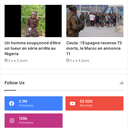
Un homme soupçonné d’être
Ceuta : l’Espagne recense 72
un tueur en série arrête au
morts, le Maroc en annonce
Nigeria
11
il y a 3 jours
il y a 4 jours
Follow Us
2.1M
52 500
Followers
Abonnés
126k
Followers