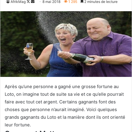
Follow
Envoyer
AfrikMag
8 mai 2018
1 295
2 minutes de lecture
on
un
X
courriel
Après qu’une personne a gagné une grosse fortune au
Loto, on imagine tout de suite sa vie et ce qu’elle pourrait
faire avec tout cet argent. Certains gagnants font des
choses que personne n’aurait imaginé. Voici quelques
grands gagnants du Loto et la manière dont ils ont orienté
leur fortune.