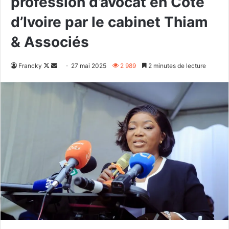
profession d’avocat en Côte
d’Ivoire par le cabinet Thiam
& Associés
Follow
Envoyer
Francky
27 mai 2025
2 989
2 minutes de lecture
on
un
X
courriel