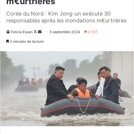
m€urtrières
Corée du Nord : Kim Jong-un exécute 30
responsables après les inondations m€urtrières
Follow
Envoyer
Felicia Essan
5 septembre 2024
2 107
on
un
2 minutes de lecture
X
courriel