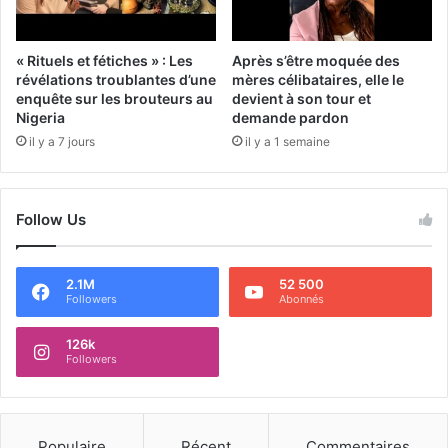
« Rituels et fétiches » : Les
Après s’être moquée des
révélations troublantes d’une
mères célibataires, elle le
enquête sur les brouteurs au
devient à son tour et
Nigeria
demande pardon
il y a 7 jours
il y a 1 semaine
Follow Us
2.1M
52 500
Followers
Abonnés
126k
Followers
Populaire
Récent
Commentaires