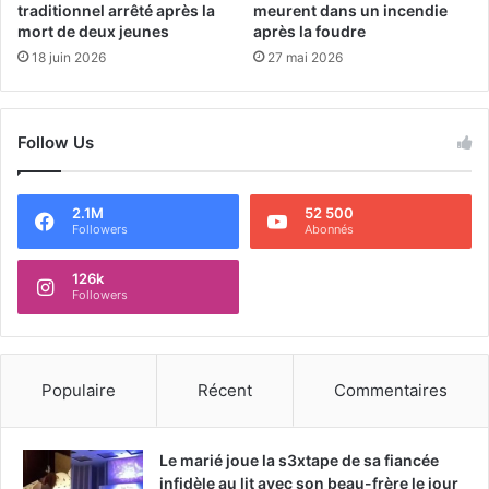
traditionnel arrêté après la
meurent dans un incendie
mort de deux jeunes
après la foudre
18 juin 2026
27 mai 2026
Follow Us
2.1M
52 500
Followers
Abonnés
126k
Followers
Populaire
Récent
Commentaires
Le marié joue la s3xtape de sa fiancée
infidèle au lit avec son beau-frère le jour