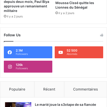
depuis deux mois, Paul Biya
Moussa Cissé quitte les
approuve un remaniement
Lionnes du Sénégal
militaire
il y a 2 jours
il y a 2 jours
Follow Us
2.1M
52 500
Followers
Abonnés
126k
Followers
Populaire
Récent
Commentaires
Le marié joue la s3xtape de sa fiancée