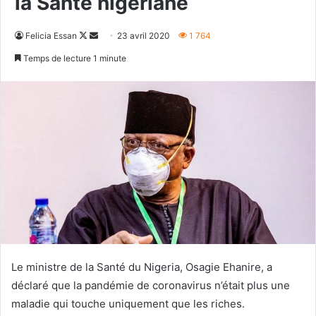
la Santé nigériane
Follow
Envoyer
Felicia Essan
23 avril 2020
1 764
on
un
Temps de lecture 1 minute
X
courriel
Le ministre de la Santé du Nigeria, Osagie Ehanire, a
déclaré que la pandémie de coronavirus n’était plus une
maladie qui touche uniquement que les riches.