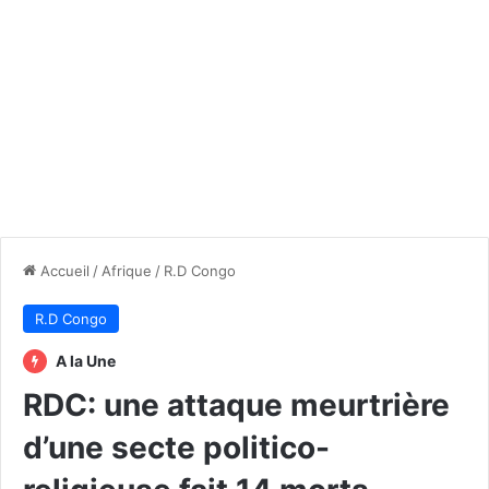
Accueil
/
Afrique
/
R.D Congo
R.D Congo
A la Une
RDC: une attaque meurtrière
d’une secte politico-