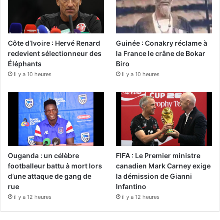
Côte d’Ivoire : Hervé Renard
Guinée : Conakry réclame à
redevient sélectionneur des
la France le crâne de Bokar
Éléphants
Biro
il y a 10 heures
il y a 10 heures
Ouganda : un célèbre
FIFA : Le Premier ministre
footballeur battu à mort lors
canadien Mark Carney exige
d’une attaque de gang de
la démission de Gianni
rue
Infantino
il y a 12 heures
il y a 12 heures