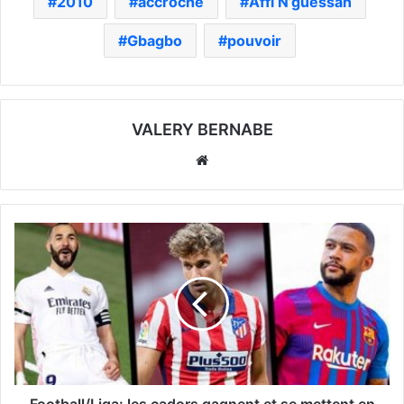
2010
accroché
Affi N’guessan
Gbagbo
pouvoir
VALERY BERNABE
Website