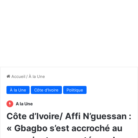
Accueil
/
À la Une
À la Une
Côte d'Ivoire
Politique
A la Une
Côte d’Ivoire/ Affi N’guessan :
« Gbagbo s’est accroché au