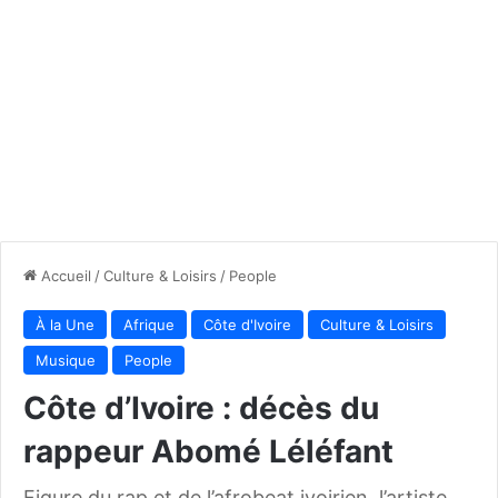
Accueil
/
Culture & Loisirs
/
People
À la Une
Afrique
Côte d'Ivoire
Culture & Loisirs
Musique
People
Côte d’Ivoire : décès du
rappeur Abomé Léléfant
Figure du rap et de l’afrobeat ivoirien, l’artiste