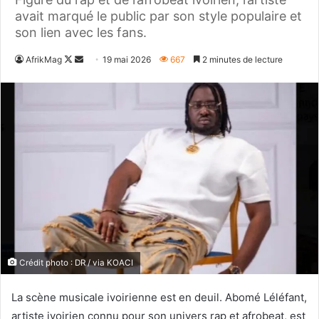
avait marqué le public par son style populaire et
son lien avec les fans.
Follow
Envoyer
AfrikMag
19 mai 2026
667
2 minutes de lecture
on
un
X
courriel
Crédit photo : DR / via KOACI
La scène musicale ivoirienne est en deuil. Abomé Léléfant,
artiste ivoirien connu pour son univers rap et afrobeat, est