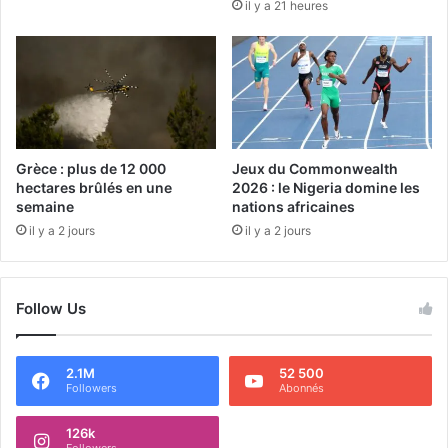
il y a 21 heures
Grèce : plus de 12 000
Jeux du Commonwealth
hectares brûlés en une
2026 : le Nigeria domine les
semaine
nations africaines
il y a 2 jours
il y a 2 jours
Follow Us
2.1M
52 500
Followers
Abonnés
126k