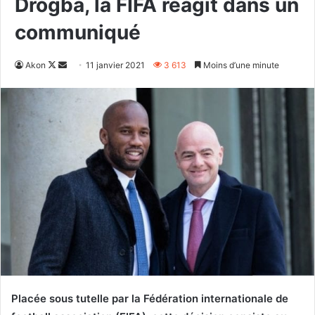
Drogba, la FIFA réagit dans un
communiqué
Follow
Envoyer
Akon
11 janvier 2021
3 613
Moins d’une minute
on
un
X
courriel
Placée sous tutelle par la Fédération internationale de