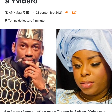
à Yvidero
Follow
Envoyer
AfrikMag
21 septembre 2021
1 827
on
un
Temps de lecture 1 minute
X
courriel
Après sa réconciliation avec Tiesco le Sultan, Yvidero a