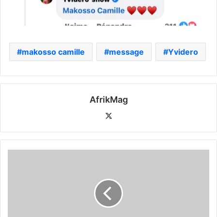
makosso camille
message
Yvidero
AfrikMag
X