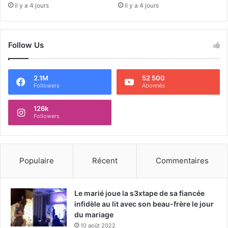
il y a 4 jours
il y a 4 jours
Follow Us
2.1M
52 500
Followers
Abonnés
126k
Followers
Populaire
Récent
Commentaires
Le marié joue la s3xtape de sa fiancée
infidèle au lit avec son beau-frère le jour
du mariage
10 août 2022