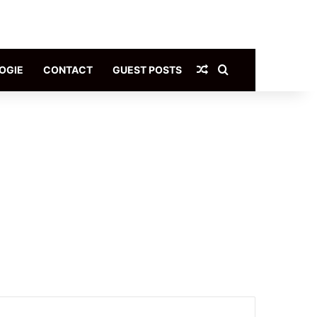
Article Aléatoire
Rechercher
OGIE
CONTACT
GUEST POSTS