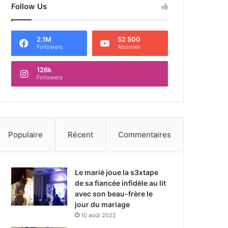
Follow Us
2.1M
52 500
Followers
Abonnés
126k
Followers
Populaire
Récent
Commentaires
Le marié joue la s3xtape
de sa fiancée infidèle au lit
avec son beau-frère le
jour du mariage
10 août 2022