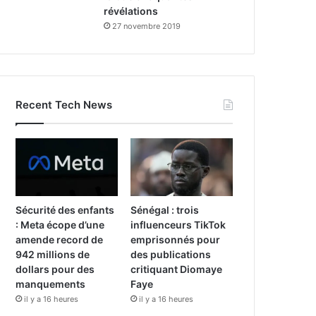
révélations
27 novembre 2019
Recent Tech News
Sécurité des enfants
Sénégal : trois
: Meta écope d’une
influenceurs TikTok
amende record de
emprisonnés pour
942 millions de
des publications
dollars pour des
critiquant Diomaye
manquements
Faye
il y a 16 heures
il y a 16 heures