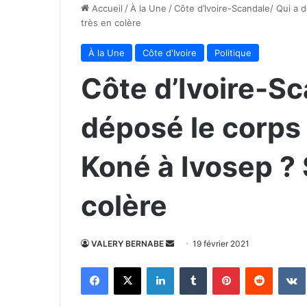
Accueil
/
À la Une
/
Côte d’Ivoire-Scandale/ Qui a 
très en colère
À la Une
Côte d'Ivoire
Politique
Côte d’Ivoire-Sc
déposé le corps 
Koné à Ivosep ?
colère
Envoyer
VALERY BERNABE
19 février 2021
un
Facebook
X
Linkedin
Tumblr
Pinterest
Reddit
courriel