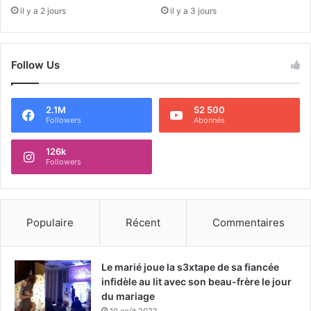
il y a 2 jours
il y a 3 jours
Follow Us
2.1M
52 500
Followers
Abonnés
126k
Followers
Populaire
Récent
Commentaires
Le marié joue la s3xtape de sa fiancée
infidèle au lit avec son beau-frère le jour
du mariage