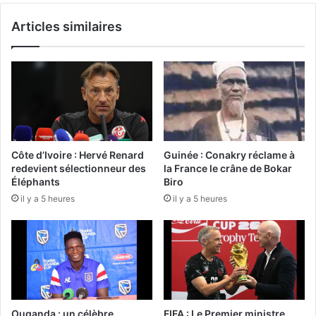
Articles similaires
Côte d’Ivoire : Hervé Renard
Guinée : Conakry réclame à
redevient sélectionneur des
la France le crâne de Bokar
Éléphants
Biro
il y a 5 heures
il y a 5 heures
Ouganda : un célèbre
FIFA : Le Premier ministre