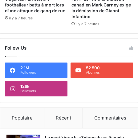
footballeur battu à mort lors
canadien Mark Carney exige
d’une attaque de gang de rue
la démission de Gianni
Infantino
il y a 7 heures
il y a 7 heures
Follow Us
2.1M
52 500
Followers
Abonnés
126k
Followers
Populaire
Récent
Commentaires
Le marié joue la s3xtape de sa fiancée