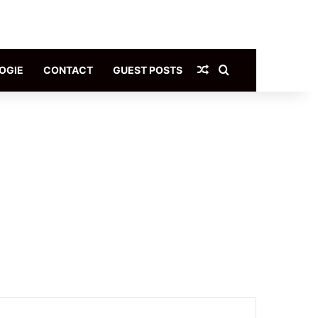
Article Aléatoire
Rechercher
OGIE
CONTACT
GUEST POSTS