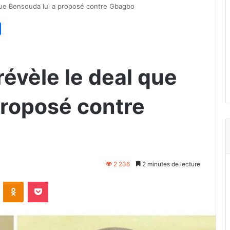
 que Bensouda lui a proposé contre Gbagbo
révèle le deal que
proposé contre
2 236
2 minutes de lecture
VKontakte
Odnoklassniki
Pocket