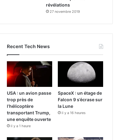
révélations
27 novembre 2019
Recent Tech News
USA : un avion passe
SpaceX : un étage de
trop près de
Falcon 9 s’écrase sur
l’hélicoptère
la Lune
transportant Trump,
il y a 16 heures
une enquête ouverte
il y a 1 heure