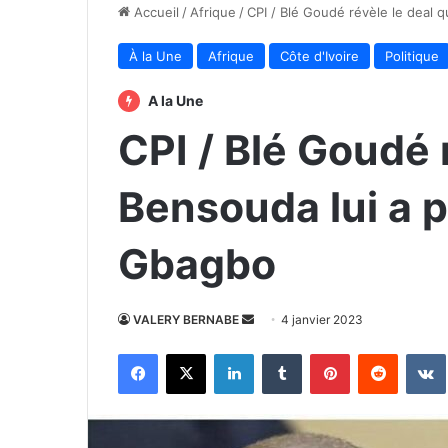
Accueil
/
Afrique
/
CPI / Blé Goudé révèle le deal
À la Une
Afrique
Côte d'Ivoire
Politique
A la Une
CPI / Blé Goudé 
Bensouda lui a 
Gbagbo
Envoyer
VALERY BERNABE
4 janvier 2023
un
Facebook
X
Linkedin
Tumblr
Pinterest
Reddit
courriel