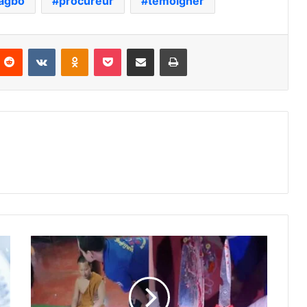
agbo
procureur
témoigner
nterest
Reddit
VKontakte
Odnoklassniki
Pocket
Partager par email
Imprimer