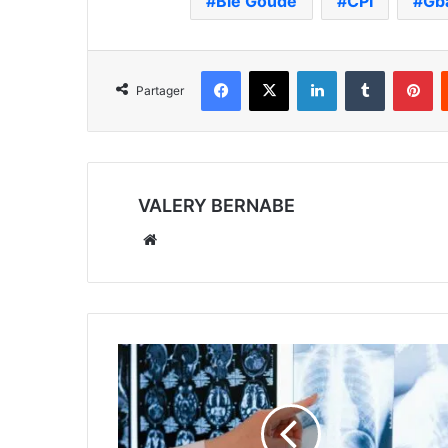
Blé Goudé
CPI
Gb
Facebook
X
Linkedin
Tumblr
Pi
Partager
VALERY BERNABE
Website