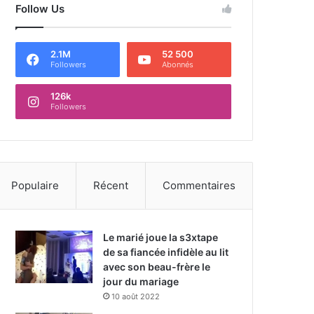
Follow Us
2.1M
52 500
Followers
Abonnés
126k
Followers
Populaire
Récent
Commentaires
Le marié joue la s3xtape
de sa fiancée infidèle au lit
avec son beau-frère le
jour du mariage
10 août 2022