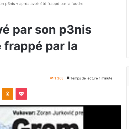
on p3nis « après avoir été frappé par la foudre
vé par son p3nis
 frappé par la
1 368
Temps de lecture 1 minute
VKontakte
Odnoklassniki
Pocket