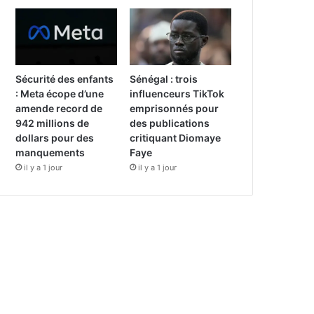
Sécurité des enfants
Sénégal : trois
: Meta écope d’une
influenceurs TikTok
amende record de
emprisonnés pour
942 millions de
des publications
dollars pour des
critiquant Diomaye
manquements
Faye
il y a 1 jour
il y a 1 jour