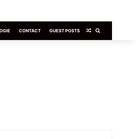
Article Aléatoire
Rechercher
OGIE
CONTACT
GUEST POSTS