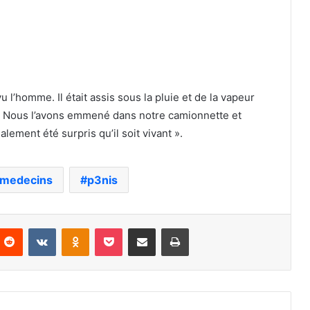
’homme. Il était assis sous la pluie et de la vapeur
lui. Nous l’avons emmené dans notre camionnette et
alement été surpris qu’il soit vivant ».
medecins
p3nis
nterest
Reddit
VKontakte
Odnoklassniki
Pocket
Partager par email
Imprimer