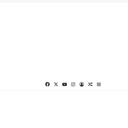
Facebook
X
YouTube
Instagram
Connexion
Article Aléatoire
Sidebar (barr