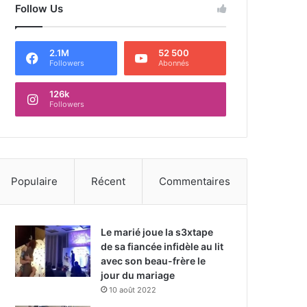
Follow Us
2.1M
52 500
Followers
Abonnés
126k
Followers
Populaire
Récent
Commentaires
Le marié joue la s3xtape
de sa fiancée infidèle au lit
avec son beau-frère le
jour du mariage
10 août 2022