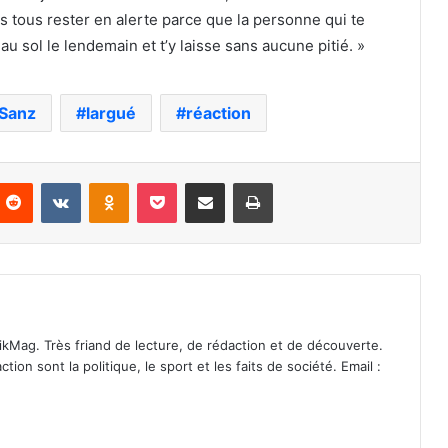
s tous rester en alerte parce que la personne qui te
 au sol le lendemain et t’y laisse sans aucune pitié. »
 Sanz
largué
réaction
nterest
Reddit
VKontakte
Odnoklassniki
Pocket
Partager par email
Imprimer
ikMag. Très friand de lecture, de rédaction et de découverte.
on sont la politique, le sport et les faits de société. Email :