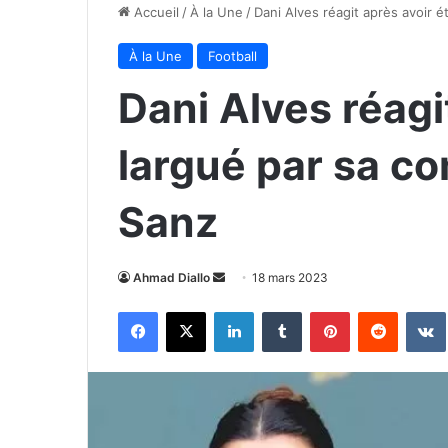
Accueil
/
À la Une
/
Dani Alves réagit après avoir 
À la Une
Football
Dani Alves réagi
largué par sa 
Sanz
Envoyer
Ahmad Diallo
18 mars 2023
un
Facebook
X
Linkedin
Tumblr
Pinterest
Reddit
courriel