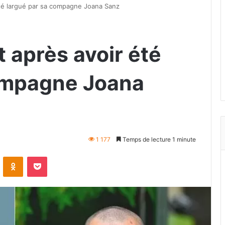
été largué par sa compagne Joana Sanz
t après avoir été
compagne Joana
1 177
Temps de lecture 1 minute
VKontakte
Odnoklassniki
Pocket