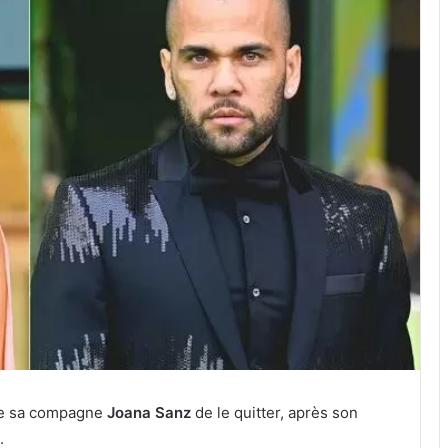
 de sa compagne
Joana Sanz
de le quitter, après son
.