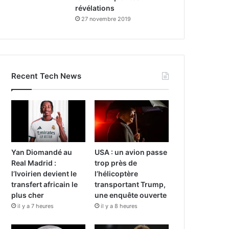
révélations
27 novembre 2019
Recent Tech News
Yan Diomandé au
USA : un avion passe
Real Madrid :
trop près de
l’Ivoirien devient le
l’hélicoptère
transfert africain le
transportant Trump,
plus cher
une enquête ouverte
il y a 7 heures
il y a 8 heures