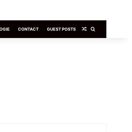
Article Aléatoire
Rechercher
OGIE
CONTACT
GUEST POSTS