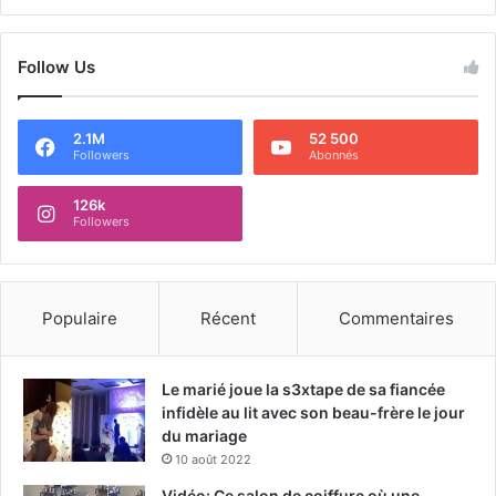
Follow Us
2.1M
52 500
Followers
Abonnés
126k
Followers
Populaire
Récent
Commentaires
Le marié joue la s3xtape de sa fiancée
infidèle au lit avec son beau-frère le jour
du mariage
10 août 2022
Vidéo: Ce salon de coiffure où une