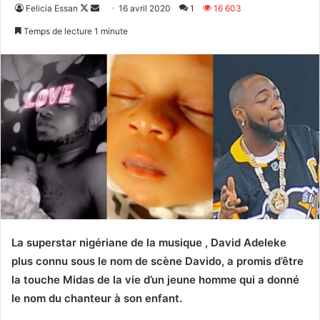
Follow
Envoyer
Felicia Essan
16 avril 2020
1
16 603
on
un
Temps de lecture 1 minute
X
courriel
La superstar nigériane de la musique , David Adeleke
plus connu sous le nom de scène Davido, a promis d’être
la touche Midas de la vie d’un jeune homme qui a donné
le nom du chanteur à son enfant.