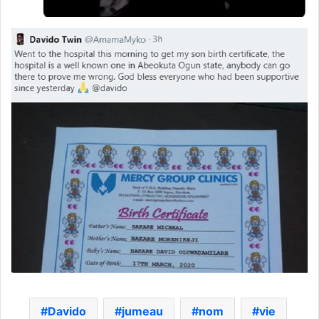
Davido
jumeau
nom
vie