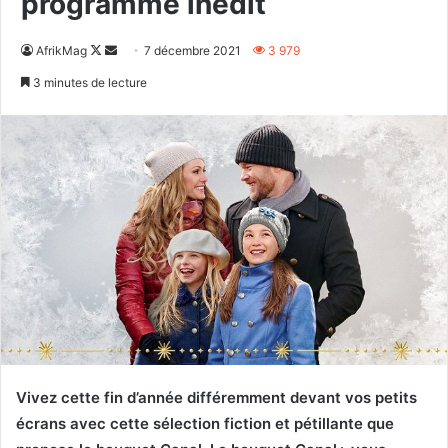
programme inédit
Follow
Envoyer
AfrikMag
7 décembre 2021
3 979
on
un
3 minutes de lecture
X
courriel
Vivez cette fin d’année différemment devant vos petits
écrans avec cette sélection fiction et pétillante que