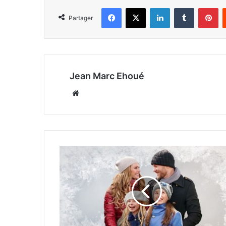
Facebook
X
Linkedin
Tumblr
Pi
Partager
Jean Marc Ehoué
Website