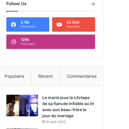
Follow Us
2.1M
52 500
Followers
Abonnés
126k
Followers
Populaire
Récent
Commentaires
Le marié joue la s3xtape
de sa fiancée infidèle au lit
avec son beau-frère le
jour du mariage
10 août 2022