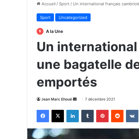
Accueil
/
Sport
/
Un international français cambrio
Sport
Uncategorized
A la Une
Un international
une bagatelle d
emportés
Envoyer
Jean Marc Ehoué
7 décembre 2021
un
Facebook
X
Linkedin
Tumblr
Pinterest
Reddit
courriel