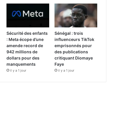
Sécurité des enfants
Sénégal : trois
: Meta écope d’une
influenceurs TikTok
amende record de
emprisonnés pour
942 millions de
des publications
dollars pour des
critiquant Diomaye
manquements
Faye
il y a 1 jour
il y a 1 jour