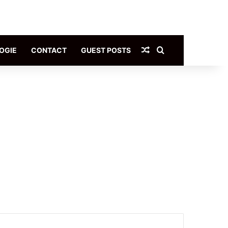
Article Aléatoire
Rechercher
OGIE
CONTACT
GUEST POSTS