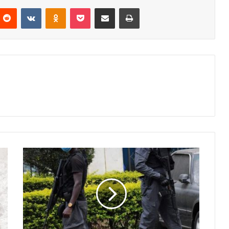
nterest
Reddit
VKontakte
Odnoklassniki
Pocket
Partager par email
Imprimer