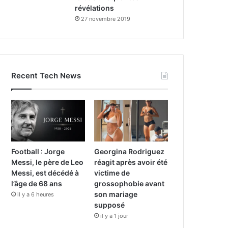
révélations
27 novembre 2019
Recent Tech News
Football : Jorge
Georgina Rodriguez
Messi, le père de Leo
réagit après avoir été
Messi, est décédé à
victime de
l’âge de 68 ans
grossophobie avant
son mariage
il y a 6 heures
supposé
il y a 1 jour