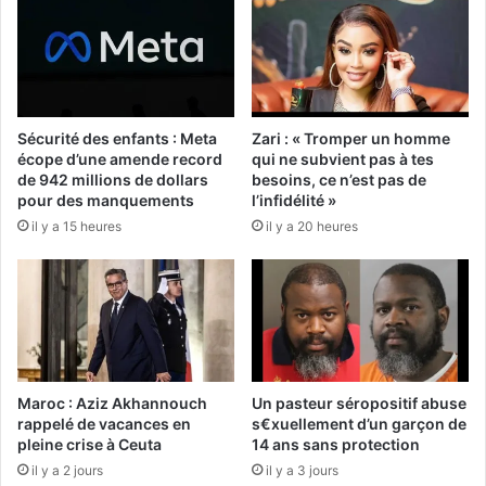
Sécurité des enfants : Meta
Zari : « Tromper un homme
écope d’une amende record
qui ne subvient pas à tes
de 942 millions de dollars
besoins, ce n’est pas de
pour des manquements
l’infidélité »
il y a 15 heures
il y a 20 heures
Maroc : Aziz Akhannouch
Un pasteur séropositif abuse
rappelé de vacances en
s€xuellement d’un garçon de
pleine crise à Ceuta
14 ans sans protection
il y a 2 jours
il y a 3 jours