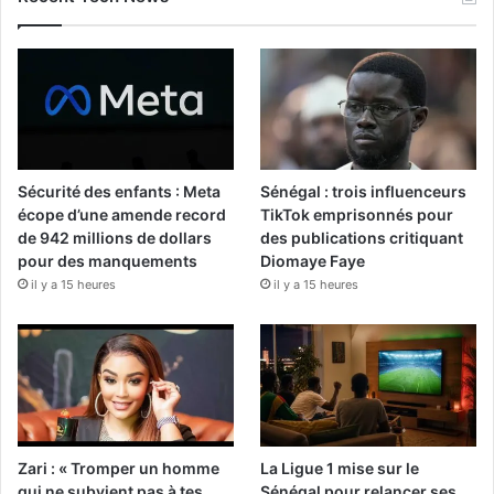
Sécurité des enfants : Meta
Sénégal : trois influenceurs
écope d’une amende record
TikTok emprisonnés pour
de 942 millions de dollars
des publications critiquant
pour des manquements
Diomaye Faye
il y a 15 heures
il y a 15 heures
Zari : « Tromper un homme
La Ligue 1 mise sur le
qui ne subvient pas à tes
Sénégal pour relancer ses