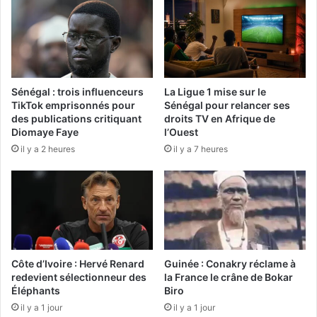
Sénégal : trois influenceurs
La Ligue 1 mise sur le
TikTok emprisonnés pour
Sénégal pour relancer ses
des publications critiquant
droits TV en Afrique de
Diomaye Faye
l’Ouest
il y a 2 heures
il y a 7 heures
Côte d’Ivoire : Hervé Renard
Guinée : Conakry réclame à
redevient sélectionneur des
la France le crâne de Bokar
Éléphants
Biro
il y a 1 jour
il y a 1 jour