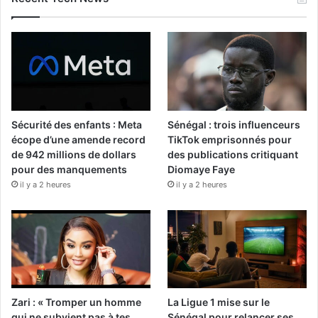
Sécurité des enfants : Meta
Sénégal : trois influenceurs
écope d’une amende record
TikTok emprisonnés pour
de 942 millions de dollars
des publications critiquant
pour des manquements
Diomaye Faye
il y a 2 heures
il y a 2 heures
Zari : « Tromper un homme
La Ligue 1 mise sur le
qui ne subvient pas à tes
Sénégal pour relancer ses