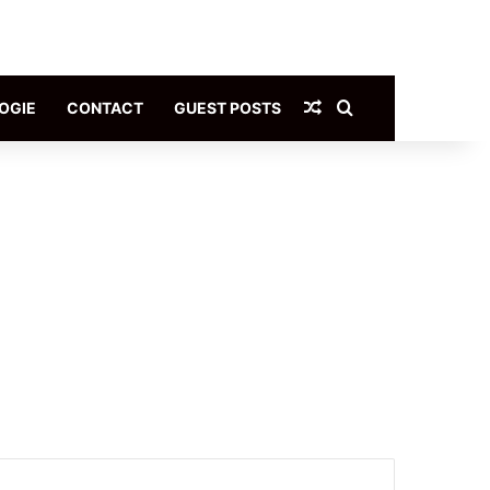
Article Aléatoire
Rechercher
OGIE
CONTACT
GUEST POSTS