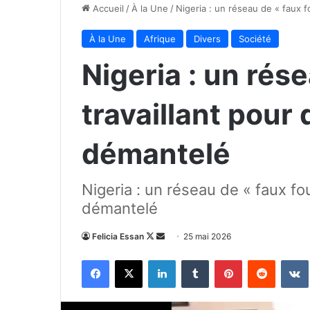
Accueil
/
À la Une
/
Nigeria : un réseau de « faux 
À la Une
Afrique
Divers
Société
Nigeria : un rés
travaillant pour
démantelé
Nigeria : un réseau de « faux fo
démantelé
Follow
Envoyer
Felicia Essan
25 mai 2026
on
un
Facebook
X
Linkedin
Tumblr
Pinterest
Reddit
X
courriel