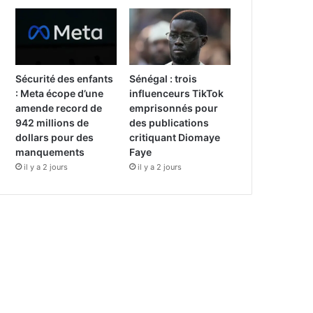
Sécurité des enfants
Sénégal : trois
: Meta écope d’une
influenceurs TikTok
amende record de
emprisonnés pour
942 millions de
des publications
dollars pour des
critiquant Diomaye
manquements
Faye
il y a 2 jours
il y a 2 jours