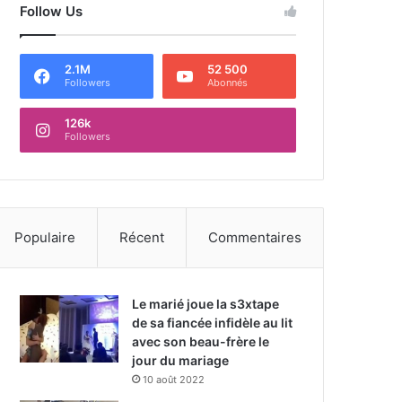
Follow Us
2.1M
52 500
Followers
Abonnés
126k
Followers
Populaire
Récent
Commentaires
Le marié joue la s3xtape
de sa fiancée infidèle au lit
avec son beau-frère le
jour du mariage
10 août 2022