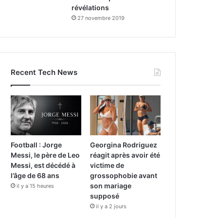
révélations
27 novembre 2019
Recent Tech News
Football : Jorge
Georgina Rodriguez
Messi, le père de Leo
réagit après avoir été
Messi, est décédé à
victime de
l’âge de 68 ans
grossophobie avant
son mariage
il y a 15 heures
supposé
il y a 2 jours