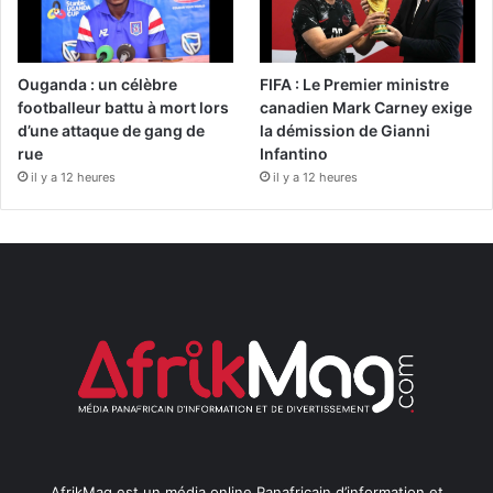
Ouganda : un célèbre
FIFA : Le Premier ministre
footballeur battu à mort lors
canadien Mark Carney exige
d’une attaque de gang de
la démission de Gianni
rue
Infantino
il y a 12 heures
il y a 12 heures
AfrikMag est un média online Panafricain d’information et