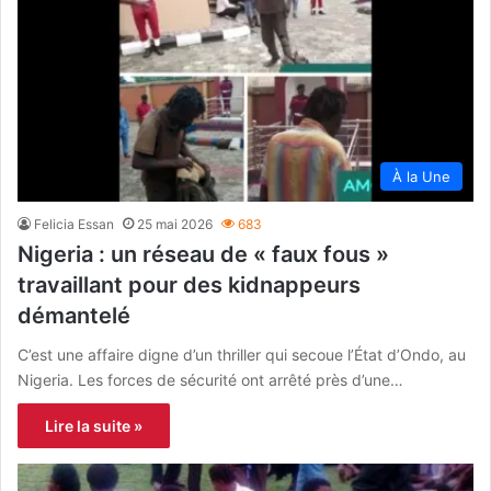
À la Une
Felicia Essan
25 mai 2026
683
Nigeria : un réseau de « faux fous »
travaillant pour des kidnappeurs
démantelé
C’est une affaire digne d’un thriller qui secoue l’État d’Ondo, au
Nigeria. Les forces de sécurité ont arrêté près d’une…
Lire la suite »