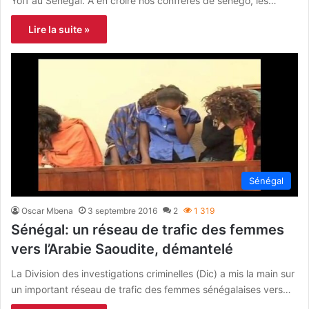
Yoff au Sénégal. A en croire nos confrères de senego, les…
Lire la suite »
Sénégal
Oscar Mbena
3 septembre 2016
2
1 319
Sénégal: un réseau de trafic des femmes
vers l’Arabie Saoudite, démantelé
La Division des investigations criminelles (Dic) a mis la main sur
un important réseau de trafic des femmes sénégalaises vers…