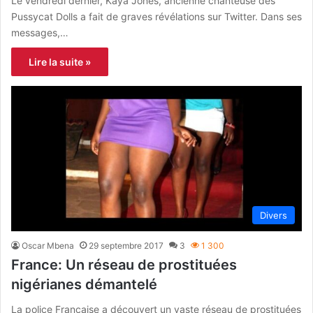
Le vendredi dernier, Kaya Jones, ancienne chanteuse des
Pussycat Dolls a fait de graves révélations sur Twitter. Dans ses
messages,…
Lire la suite »
Divers
Oscar Mbena
29 septembre 2017
3
1 300
France: Un réseau de prostituées
nigérianes démantelé
La police Française a découvert un vaste réseau de prostituées