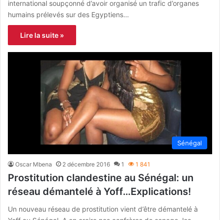
international soupçonné d’avoir organisé un trafic d’organes
humains prélevés sur des Egyptiens…
Lire la suite »
Sénégal
Oscar Mbena
2 décembre 2016
1
1 841
Prostitution clandestine au Sénégal: un
réseau démantelé à Yoff…Explications!
Un nouveau réseau de prostitution vient d’être démantelé à