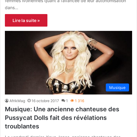
femmes ivoiriennes quant à l’avancée de leur autonomisation
dans…
Lire la suite »
Musique
AfrikMag
16 octobre 2017
1
1 316
Musique: Une ancienne chanteuse des
Pussycat Dolls fait des révélations
troublantes