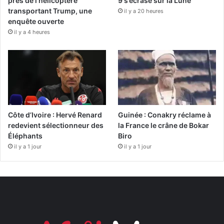
près de l’hélicoptère
9 s’écrase sur la Lune
transportant Trump, une
il y a 20 heures
enquête ouverte
il y a 4 heures
Côte d’Ivoire : Hervé Renard
Guinée : Conakry réclame à
redevient sélectionneur des
la France le crâne de Bokar
Éléphants
Biro
il y a 1 jour
il y a 1 jour