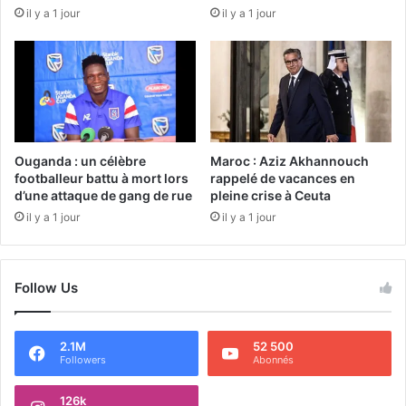
il y a 1 jour
il y a 1 jour
Ouganda : un célèbre
Maroc : Aziz Akhannouch
footballeur battu à mort lors
rappelé de vacances en
d’une attaque de gang de rue
pleine crise à Ceuta
il y a 1 jour
il y a 1 jour
Follow Us
2.1M
52 500
Followers
Abonnés
126k