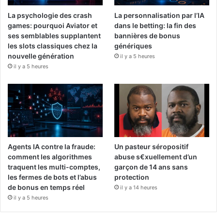
La psychologie des crash
La personnalisation par l’IA
games: pourquoi Aviator et
dans le betting: la fin des
ses semblables supplantent
bannières de bonus
les slots classiques chez la
génériques
nouvelle génération
il y a 5 heures
il y a 5 heures
Agents IA contre la fraude:
Un pasteur séropositif
comment les algorithmes
abuse s€xuellement d’un
traquent les multi-comptes,
garçon de 14 ans sans
les fermes de bots et l’abus
protection
de bonus en temps réel
il y a 14 heures
il y a 5 heures