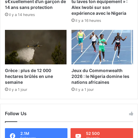
s€xuellement d’un garçon de
tu laves ton équipement » :
14 ans sans protection
Alex Iwobi sur son
expérience avec le Nigeria
il y a 14 heures
il y a 16 heures
Grèce : plus de 12 000
Jeux du Commonwealth
hectares brûlés en une
2026 : le Nigeria domine les
semaine
nations africaines
il y a 1 jour
il y a 1 jour
Follow Us
2.1M
52 500