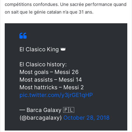
compétitions confondues. Une sacrée performance quand
on sait que le génie catalan n’a que 31 ans.
El Clasico King 👑
El Clasico history:
Most goals – Messi 26
Most assists – Messi 14
Most hattricks – Messi 2
pic.twitter.com/y3jrGE1qHP
— Barca Galaxy 🇵🇱
(@barcagalaxy)
October 28, 2018