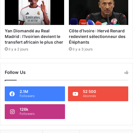
Yan Diomandé au Real
Côte d’Ivoire : Hervé Renard
Madrid : l’Ivoirien devient le
redevient sélectionneur des
transfert africain le plus cher
Éléphants
il y a 2 jours
il y a 3 jours
Follow Us
2.1M
52 500
Followers
Abonnés
126k
Followers