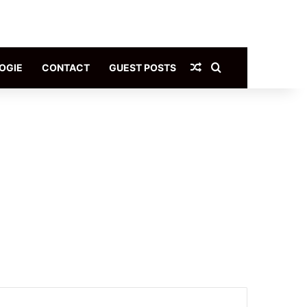
Article Aléatoire
Rechercher
OGIE
CONTACT
GUEST POSTS