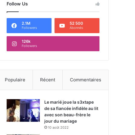
Follow Us
2.1M
52 500
Followers
Abonnés
126k
Followers
Populaire
Récent
Commentaires
Le marié joue la s3xtape
de sa fiancée infidèle au lit
avec son beau-frère le
jour du mariage
10 août 2022