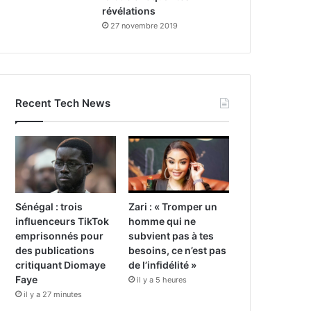
révélations
27 novembre 2019
Recent Tech News
Sénégal : trois
Zari : « Tromper un
influenceurs TikTok
homme qui ne
emprisonnés pour
subvient pas à tes
des publications
besoins, ce n’est pas
critiquant Diomaye
de l’infidélité »
Faye
il y a 5 heures
il y a 27 minutes