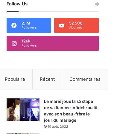
Follow Us
2.1M
52 500
Followers
Abonnés
126k
Followers
Populaire
Récent
Commentaires
Le marié joue la s3xtape
de sa fiancée infidèle au lit
avec son beau-frère le
jour du mariage
10 août 2022