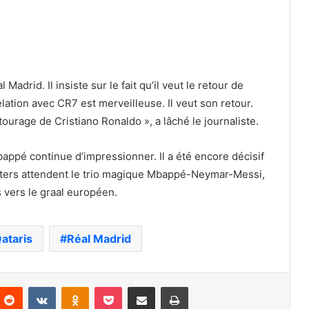
Madrid. Il insiste sur le fait qu’il veut le retour de
elation avec CR7 est merveilleuse. Il veut son retour.
ntourage de Cristiano Ronaldo », a lâché le journaliste.
Mbappé continue d’impressionner. Il a été encore décisif
rters attendent le trio magique Mbappé-Neymar-Messi,
 vers le graal européen.
ataris
Réal Madrid
nterest
Reddit
VKontakte
Odnoklassniki
Pocket
Partager par email
Imprimer