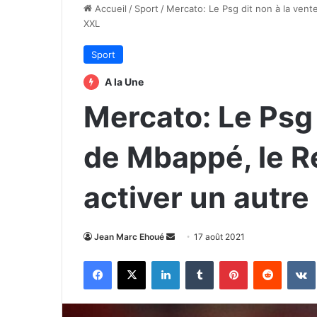
Accueil
/
Sport
/
Mercato: Le Psg dit non à la vent
XXL
Sport
A la Une
Mercato: Le Psg 
de Mbappé, le R
activer un autre
Envoyer
Jean Marc Ehoué
17 août 2021
un
Facebook
X
Linkedin
Tumblr
Pinterest
Reddit
courriel