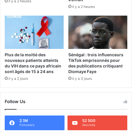
il y a 2 heures
il y a 2 heures
Plus de la moitié des
Sénégal : trois influenceurs
nouveaux patients atteints
TikTok emprisonnés pour
du VIH dans ce pays africain
des publications critiquant
sont âgés de 15 à 24 ans
Diomaye Faye
il y a 2 jours
il y a 3 jours
Follow Us
2.1M
52 500
Followers
Abonnés